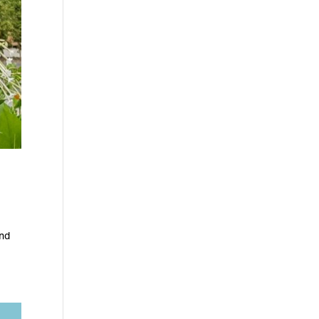
g
und